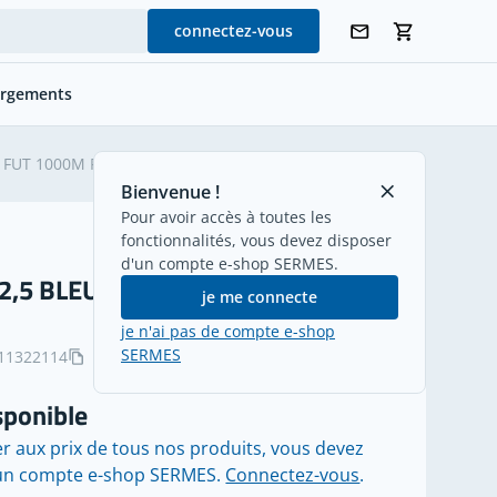
connectez-vous
argements
retour
. FUT 1000M RAL 5012
Bienvenue !
Pour avoir accès à toutes les
fonctionnalités, vous devez disposer
d'un compte e-shop SERMES.
 2,5 BLEU CL. FUT 1000M RAL 5012
je me connecte
je n'ai pas de compte e-shop
SERMES
11322114
sponible
r aux prix de tous nos produits, vous devez
'un compte e-shop SERMES.
Connectez-vous
.