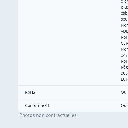
d'é
plu
câb
sou
Non
VDE
RoH
CEN
Non
047
RoH
Règ
305
Eur
RoHS
Oui
Conforme CE
Oui
Photos non contractuelles.