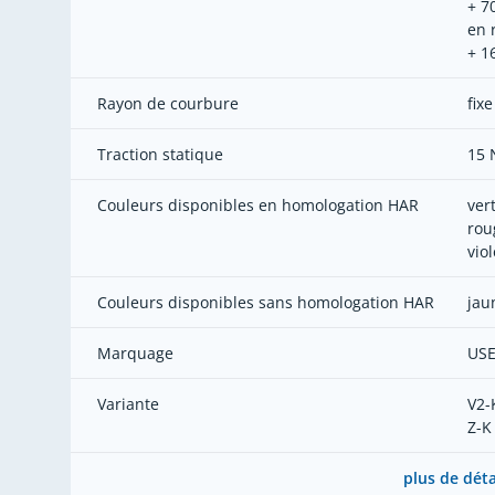
+ 7
en 
+ 1
Rayon de courbure
fixe
Traction statique
15 
Couleurs disponibles en homologation HAR
ver
rou
viol
Couleurs disponibles sans homologation HAR
jau
Marquage
USE
Variante
V2-
Z-K
plus de déta