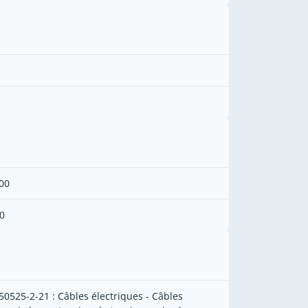
00
0
50525-2-21 : Câbles électriques - Câbles