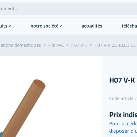
uits
notre société
actualités
téléch
llations domestiques
>
Fils PVC
>
H07 V-K
>
H07 V-K 2,5 BLEU CL
H07 V-K
Code article :
Prix indi
Pour accéde
disposer d