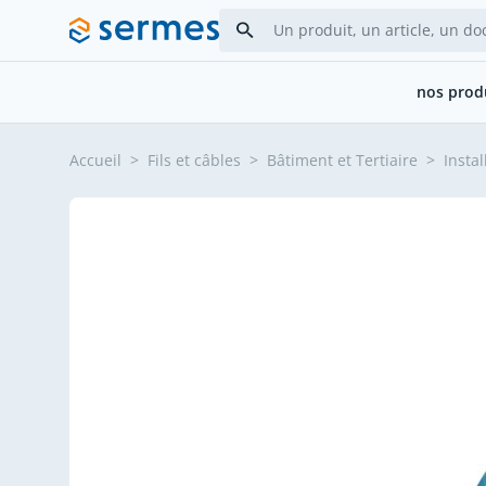
Allez au contenu
nos prod
Accueil
>
Fils et câbles
>
Bâtiment et Tertiaire
>
Insta