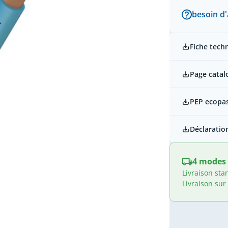
besoin d'
Fiche tech
Page catal
PEP ecopa
Déclaratio
4 modes 
Livraison sta
Livraison sur