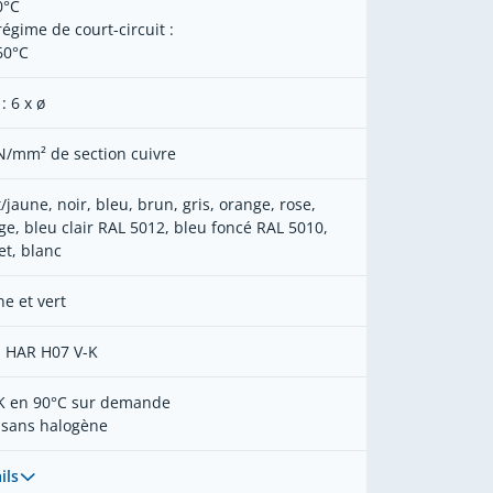
0°C
régime de court-circuit :
60°C
 : 6 x ø
N/mm² de section cuivre
t/jaune, noir, bleu, brun, gris, orange, rose,
ge, bleu clair RAL 5012, bleu foncé RAL 5010,
et, blanc
ne et vert
 HAR H07 V-K
K en 90°C sur demande
 sans halogène
ils