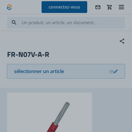
Allez au contenu
connectez-vous
FR-N07V-A-R
sélectionner un article
(9)