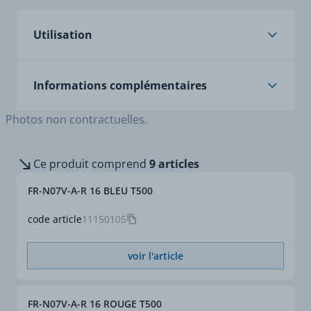
fils de câblage rigides en aluminium
Utilisation
Applications
Filerie rigide pour
Informations complémentaires
tableaux et appareillages
électriques.
Photos non contractuelles.
Câblage des circuits
Norme
NF C 32-208:1985 +
domestiques.
A1:1991.
Colonnes montantes.
Ce produit comprend
9 articles
Installation
Sous conduits appropriés,
FR-N07V-A-R 16 BLEU T500
en montage apparent ou
encastré (moulures,
code article
11150105
plinthes, gaines, vides de
construction et
huisseries).
voir l'article
FR-N07V-A-R 16 ROUGE T500