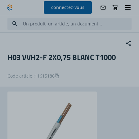
Allez au contenu
connectez-vous
H03 VVH2-F 2X0,75 BLANC T1000
Code article :
11615186