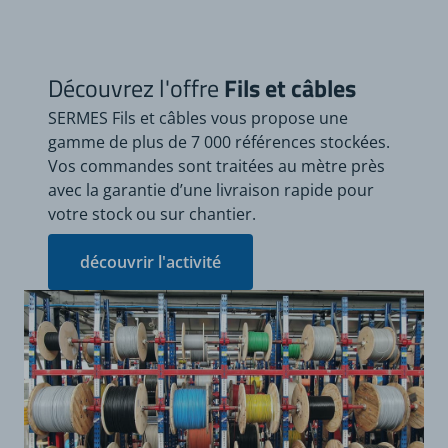
(1)
(1) Intensités maximales
(lz) valable pour :
câble posé seul, à l'air
libre et à température
Découvrez l'offre
Fils et câbles
ambiante de 30°C. Si les
conditions sont
SERMES Fils et câbles vous propose une
différentes, il conviendra
gamme de plus de 7 000 références stockées.
d'appliquer des facteurs
Vos commandes sont traitées au mètre près
de correction selon NF C
avec la garantie d’une livraison rapide pour
15-100.
votre stock ou sur chantier.
découvrir l'activité