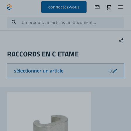
Allez au contenu
connectez-vous
RACCORDS EN C ETAME
sélectionner un article
(3)