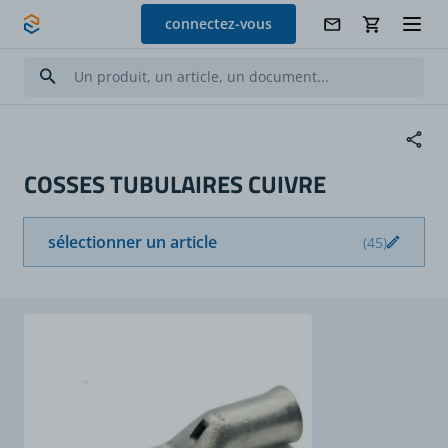
Allez au contenu
connectez-vous
COSSES TUBULAIRES CUIVRE
sélectionner un article
(45)