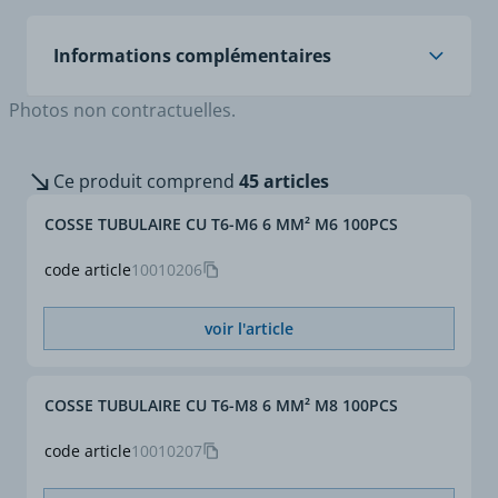
de 2,5 à 630 mm²
Informations complémentaires
Photos non contractuelles.
Autres bornages sur demande.
Norme
NF C 20-130
Ce produit comprend
45 articles
COSSE TUBULAIRE CU T6-M6 6 MM² M6 100PCS
code article
10010206
voir l'article
COSSE TUBULAIRE CU T6-M8 6 MM² M8 100PCS
code article
10010207