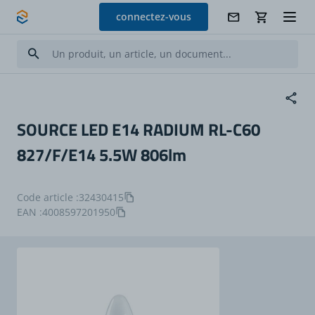
Allez au contenu
connectez-vous
SOURCE LED E14 RADIUM RL-C60
827/F/E14 5.5W 806lm
Code article :
32430415
EAN :
4008597201950