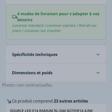
4 modes de livraison pour s'adapter à vos
besoins
Livraison standard / Livraison express / Retrait sur
place / Livraison sur chantier
Spécificités techniques
Led
Oui
Dimensions et poids
Photos non contractuelles.
Poids article (Kg)
0,01
Longueur article (m)
0,205
Ce produit comprend
23 autres articles
SOURCE LED E14 RADIUM RL-D40 827/F/E14 4.0W
Largeur article (m)
0,087