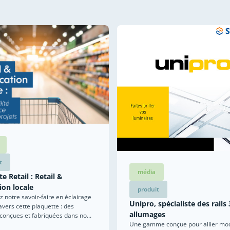
t
média
e Retail : Retail &
ion locale
produit
 notre savoir-faire en éclairage
Unipro, spécialiste des rails 
ravers cette plaquette : des
allumages
 conçues et fabriquées dans no...
Une gamme conçue pour allier mod