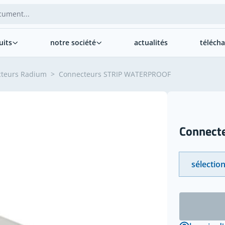
uits
notre société
actualités
téléch
teurs Radium
>
Connecteurs STRIP WATERPROOF
Connect
sélection