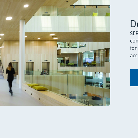
D
SER
com
fon
acc