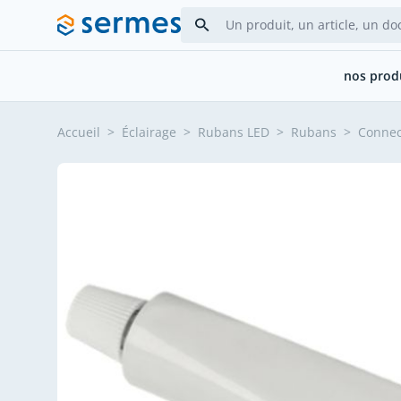
Allez au contenu
nos prod
Accueil
>
Éclairage
>
Rubans LED
>
Rubans
>
Connec