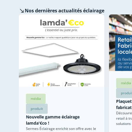
Nos dernières
actualités éclairage
média
produi
média
Plaquett
fabricat
produit
Découvrez
Nouvelle gamme éclairage
retail à t
lamda'€co !
solutions
Sermes Éclairage enrichit son offre avec le