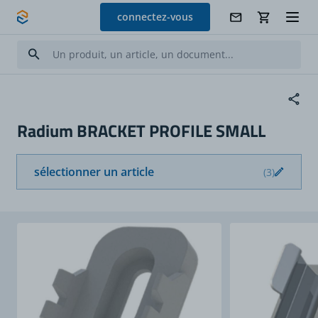
Allez au contenu
connectez-vous
Radium BRACKET PROFILE SMALL
sélectionner un article
(3)