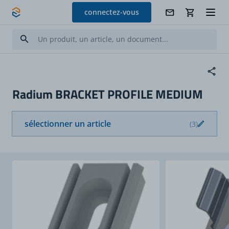
Allez au contenu
connectez-vous
Radium BRACKET PROFILE MEDIUM
sélectionner un article
(3)