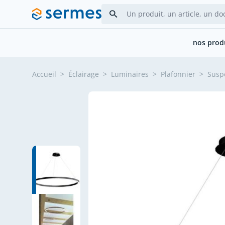
Allez au contenu
nos prod
Accueil
>
Éclairage
>
Luminaires
>
Plafonnier
>
Susp