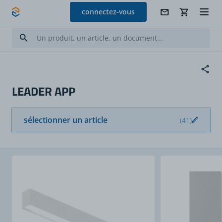
Allez au contenu
connectez-vous
LEADER APP
sélectionner un article
(41)