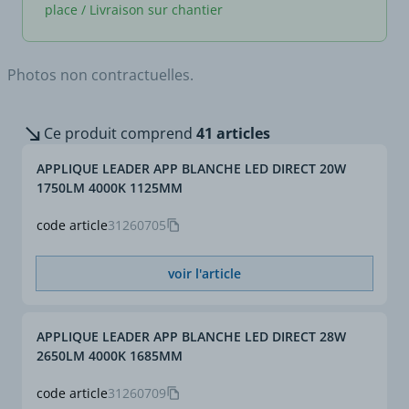
place / Livraison sur chantier
Photos non contractuelles.
Luminaire décoratif linéaire en applique à émission
directe ou directe/indirecte.
Corps en aluminium profilé extrudé et peinture
Ce produit comprend
41 articles
époxy blanche ou noire.
Diffuseur opale en polycarbonate.
APPLIQUE LEADER APP BLANCHE LED DIRECT 20W
Température de couleur : 3000K ou 4000K.
1750LM 4000K 1125MM
Durée de vie : 50 000 heures L80 B10.
Tension : 230V, Fréquence : 50Hz.
code article
31260705
Garantie : 5 ans .
Sur demande : (10 pieces minimum)
voir l'article
- IRC 90
- Finition beige, bois flotté et gris aluminium.
- DALI.
- Tunable white.
APPLIQUE LEADER APP BLANCHE LED DIRECT 28W
- CASAMBI.
2650LM 4000K 1685MM
code article
31260709