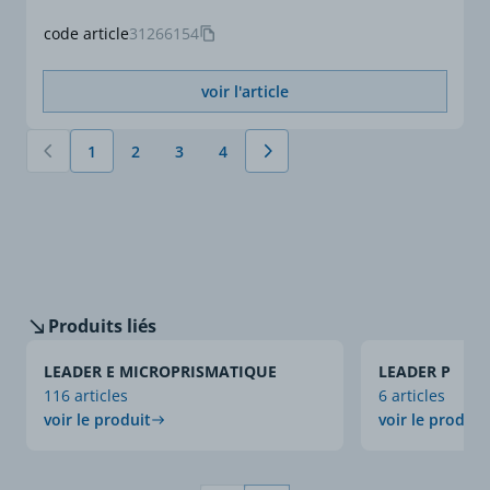
code article
31266154
voir l'article
1
2
3
4
Vous lisez actuellement la page
Page
Page
Page
Produits liés
LEADER E MICROPRISMATIQUE
LEADER P
116 articles
6 articles
voir le produit
voir le produit