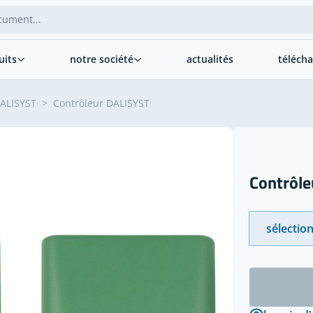
uits
notre société
actualités
téléch
ALISYST
>
Contrôleur DALISYST
Contrôle
sélection