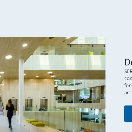
D
SER
com
fon
acc