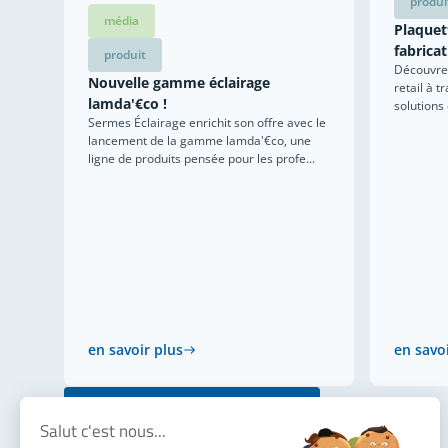
produi
média
Plaquett
fabricat
produit
Découvrez
Nouvelle gamme éclairage
retail à t
lamda'€co !
solutions
Sermes Éclairage enrichit son offre avec le
lancement de la gamme lamda'€co, une
ligne de produits pensée pour les profe...
en savoir plus
en savo
voir toutes nos actualités