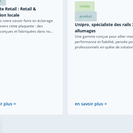
t
média
e Retail : Retail &
ion locale
produit
 notre savoir-faire en éclairage
Unipro, spécialiste des rails 
ravers cette plaquette : des
allumages
 conçues et fabriquées dans no...
Une gamme conçue pour allier mod
performance et fiabilité, pensée po
professionnels en quête de solutions
ir plus
en savoir plus