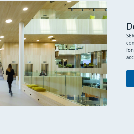
D
SER
com
fon
acc