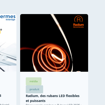
média
produit
3
Radium, des rubans LED flexibles
et puissants
ularité,