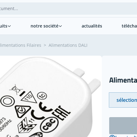
uits
notre société
actualités
téléch
limentations Filaires
>
Alimentations DALI
Alimenta
sélection