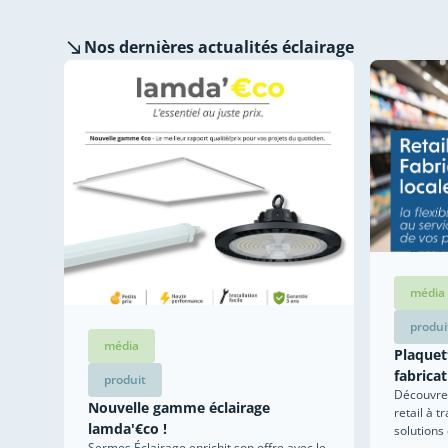
Nos dernières
actualités éclairage
média
produi
média
Plaquett
fabricat
produit
Découvrez
Nouvelle gamme éclairage
retail à t
lamda'€co !
solutions
Sermes Éclairage enrichit son offre avec le