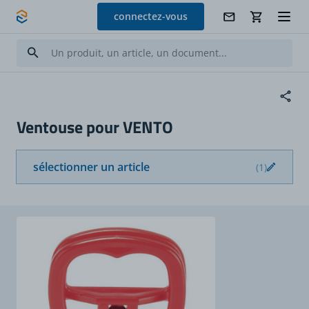
Allez au contenu
connectez-vous
Ventouse pour VENTO
sélectionner un article
(1)