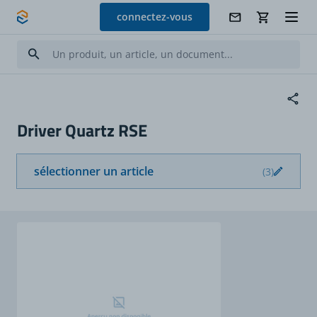
Allez au contenu
connectez-vous
Driver Quartz RSE
sélectionner un article
(3)