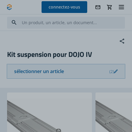
Allez au contenu
connectez-vous
Kit suspension pour DOJO IV
sélectionner un article
(2)