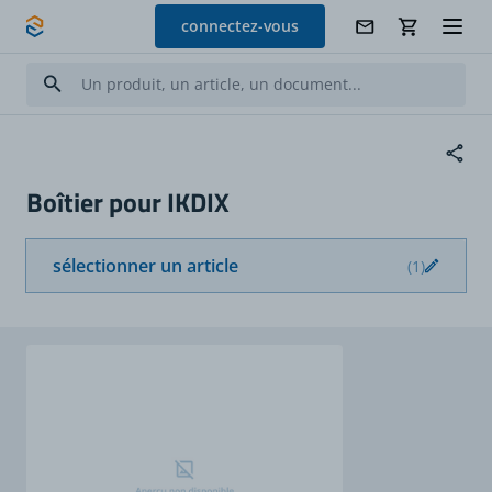
Allez au contenu
connectez-vous
Boîtier pour IKDIX
sélectionner un article
(1)