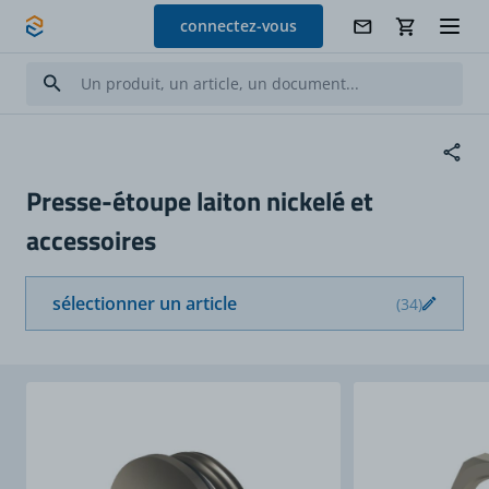
Allez au contenu
connectez-vous
Presse-étoupe laiton nickelé et
accessoires
sélectionner un article
(34)