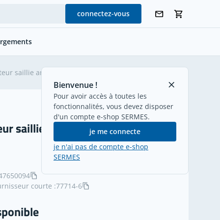
connectez-vous
argements
retour
eur saillie angle 90° 400V 3P+T 16A IP44
Bienvenue !
Pour avoir accès à toutes les
fonctionnalités, vous devez disposer
d'un compte e-shop SERMES.
ur saillie angle 90° 400V 3P+T 16A
je me connecte
je n'ai pas de compte e-shop
SERMES
47650094
rnisseur courte :
77714-6
sponible