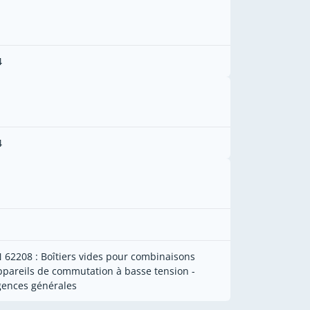
4
4
N 62208 : Boîtiers vides pour combinaisons
ppareils de commutation à basse tension -
gences générales