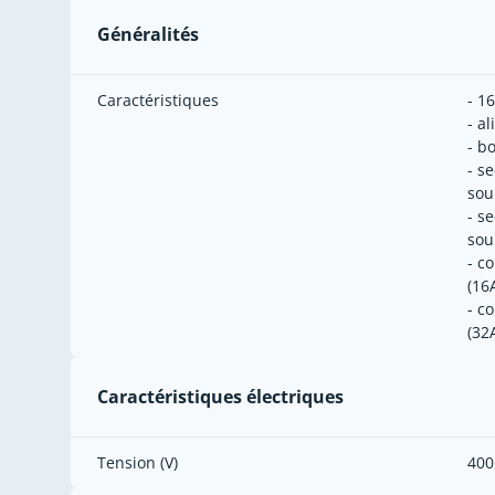
Généralités
Caractéristiques
- 1
- a
- b
- s
sou
- s
sou
- c
(16
- c
(32
Caractéristiques électriques
Tension (V)
400