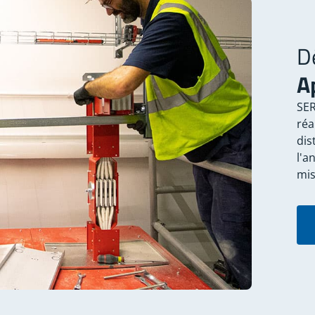
D
A
SER
réa
dis
l'a
mis