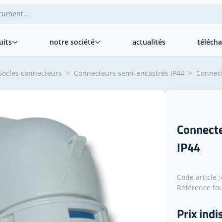
uits
notre société
actualités
téléch
Socles connecteurs
>
Connecteurs semi-encastrés IP44
>
Connect
Connecte
IP44
Code article :
Référence fou
Prix indi