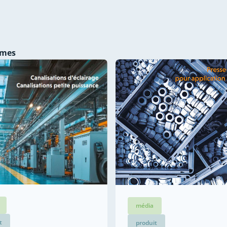
èmes
média
t
produit