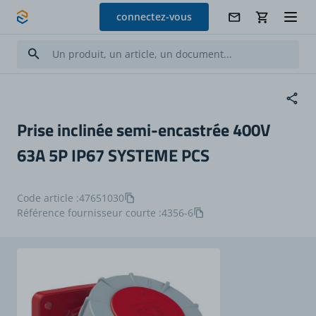
Allez au contenu
connectez-vous
Prise inclinée semi-encastrée 400V
63A 5P IP67 SYSTEME PCS
Code article :
47651030
Référence fournisseur courte :
4356-6