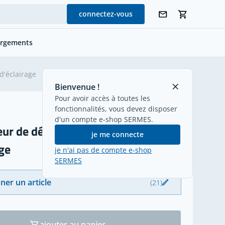
connectez-vous
argements
retour
d'éclairage
Bienvenue !
Pour avoir accès à toutes les
fonctionnalités, vous devez disposer
d'un compte e-shop SERMES.
ur de dérivation - canalisation
je me connecte
age
je n'ai pas de compte e-shop
SERMES
ner un article
(21)
ajouter au panier