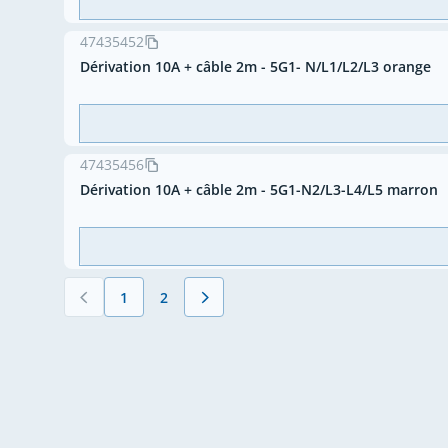
47435452
Dérivation 10A + câble 2m - 5G1- N/L1/L2/L3 orange
47435456
Dérivation 10A + câble 2m - 5G1-N2/L3-L4/L5 marron
1
2
Vous lisez actuellement la page
Page