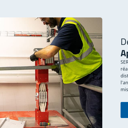
D
A
SER
réa
dis
l'a
mis