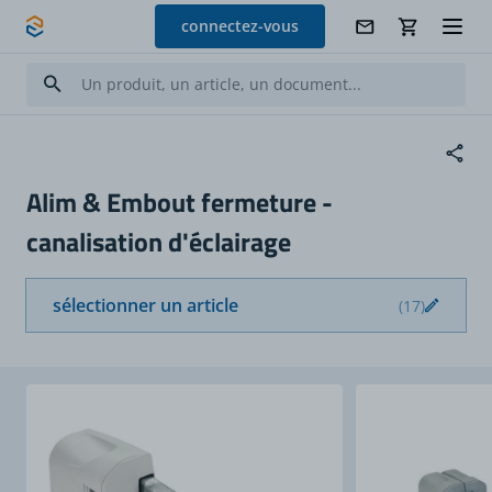
Allez au contenu
connectez-vous
Alim & Embout fermeture -
canalisation d'éclairage
sélectionner un article
(17)