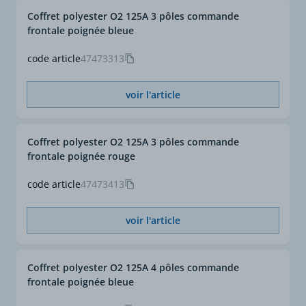
à basse tension - Partie 3:
AC22A/AC22B (A)
Coffret polyester O2 125A 3 pôles commande
Interrupteurs,
frontale poignée bleue
sectionneurs,
Courant à 690VAC
250
interrupteurs-
code article
47473313
AC23A/AC23B (A)
sectionneurs et
combinésfusibles.
Pouvoir de fermeture en
20
voir l'article
court-circuit sans fusible
RoHS
Oui
Icm (kA crête)
Coffret polyester O2 125A 3 pôles commande
Courant assigné de
12
frontale poignée rouge
courte durée admissible
Icw 1s (kA eff.)
code article
47473413
Puissance moteur sous
132
voir l'article
415VAC AC23 (kW)
Puissance moteur sous
220
Coffret polyester O2 125A 4 pôles commande
690VAC AC23 (kW)
frontale poignée bleue