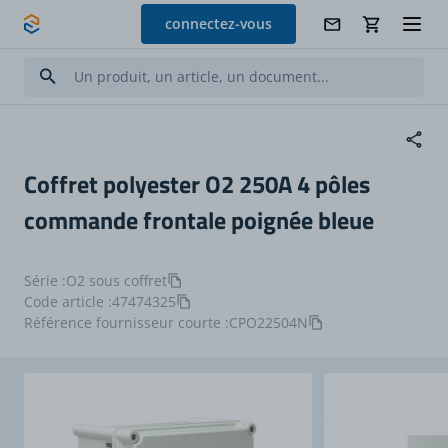
Allez au contenu
connectez-vous
Coffret polyester O2 250A 4 pôles
commande frontale poignée bleue
Série :
O2 sous coffret
Code article :
47474325
Référence fournisseur courte :
CPO22504N