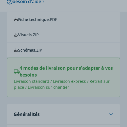
besoin d'aide ?
Fiche technique
.PDF
Visuels
.ZIP
Schémas
.ZIP
4 modes de livraison pour s'adapter à vos
besoins
Livraison standard / Livraison express / Retrait sur
place / Livraison sur chantier
Les coffrets de coupure locale et de proximité O2
Généralités
apportent une réponse concrète aux différentes
contraintes d'exploitation. Ils permettent à un