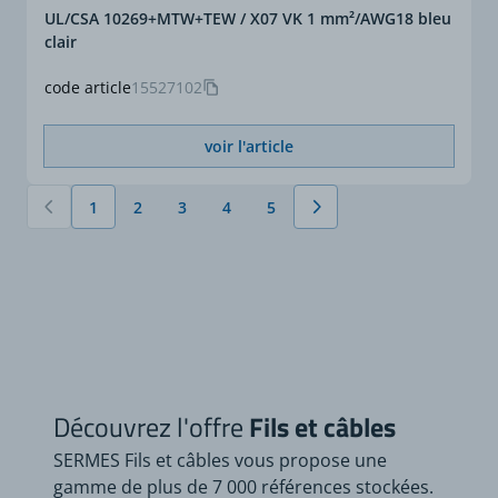
UL/CSA 10269+MTW+TEW / X07 VK 1 mm²/AWG18 bleu
clair
code article
15527102
voir l'article
1
2
3
4
5
Vous lisez actuellement la page
Page
Page
Page
Page
Découvrez l'offre
Fils et câbles
SERMES Fils et câbles vous propose une
gamme de plus de 7 000 références stockées.