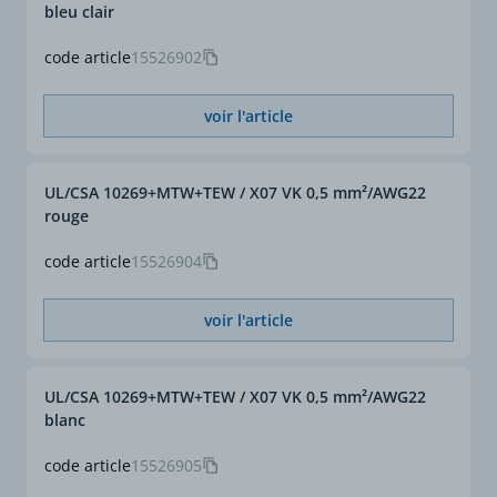
bleu clair
Conforme CE
Oui
6 x DE / 4 x DE
(DE=diamètre extérieur)
code article
15526902
Section (mm²)
70
voir l'article
Section complète (mm²)
70
UL/CSA 10269+MTW+TEW / X07 VK 0,5 mm²/AWG22
ø extérieur approx. (mm)
16
rouge
code article
15526904
voir l'article
UL/CSA 10269+MTW+TEW / X07 VK 0,5 mm²/AWG22
blanc
code article
15526905