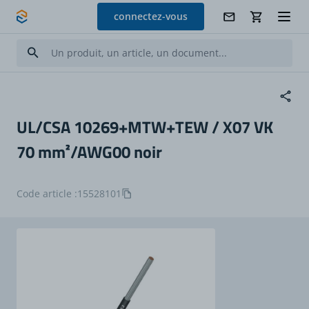
Allez au contenu
connectez-vous
UL/CSA 10269+MTW+TEW / X07 VK
70 mm²/AWG00 noir
Code article :
15528101