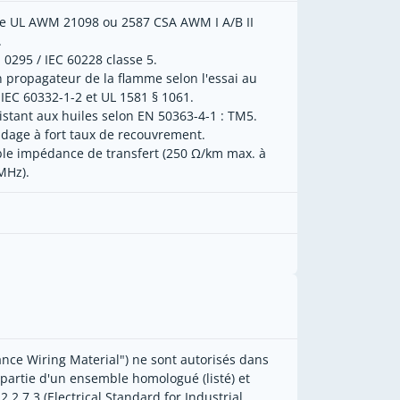
le UL AWM 21098 ou 2587 CSA AWM I A/B II
.
 0295 / IEC 60228 classe 5.
 propagateur de la flamme selon l'essai au
 IEC 60332-1-2 et UL 1581 § 1061.
istant aux huiles selon EN 50363-4-1 : TM5.
ndage à fort taux de recouvrement.
ble impédance de transfert (250 Ω/km max. à
MHz).
ce Wiring Material") ne sont autorisés dans
 partie d'un ensemble homologué (listé) et
2.7.3 (Electrical Standard for Industrial