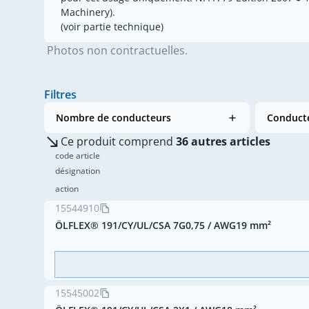
Machinery).
(voir partie technique)
Photos non contractuelles.
Filtres
Nombre de conducteurs
Conducte
Ce produit comprend
36 autres articles
code article
désignation
action
15544910
ÖLFLEX® 191/CY/UL/CSA 7G0,75 / AWG19 mm²
15545002