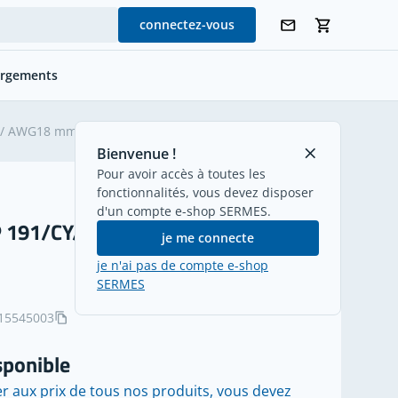
connectez-vous
argements
retour
 / AWG18 mm²
Bienvenue !
Pour avoir accès à toutes les
fonctionnalités, vous devez disposer
d'un compte e-shop SERMES.
 191/CY/UL/CSA 3G1 / AWG18
je me connecte
je n'ai pas de compte e-shop
SERMES
15545003
sponible
r aux prix de tous nos produits, vous devez