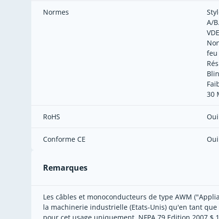
Normes
Sty
A/B
VDE
Non
feu
Rés
Bli
Fai
30 
RoHS
Oui
Conforme CE
Oui
Remarques
Les câbles et monoconducteurs de type AWM ("Applian
la machinerie industrielle (Etats-Unis) qu'en tant que
pour cet usage uniquement. NFPA 79 Edition 2007 $ 12.