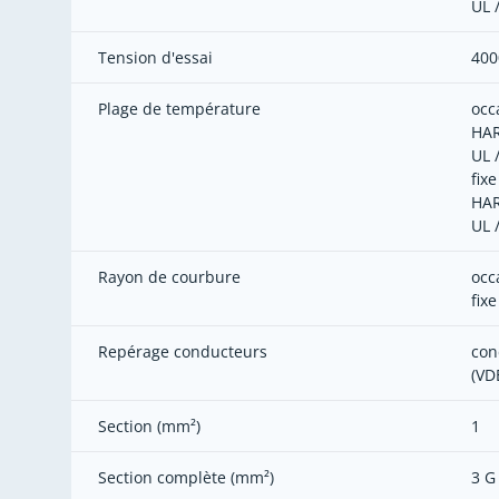
UL 
Tension d'essai
400
Plage de température
occ
HAR
UL 
fixe
HAR
UL 
Rayon de courbure
occ
fixe
Repérage conducteurs
con
(VD
Section (mm²)
1
Section complète (mm²)
3 G