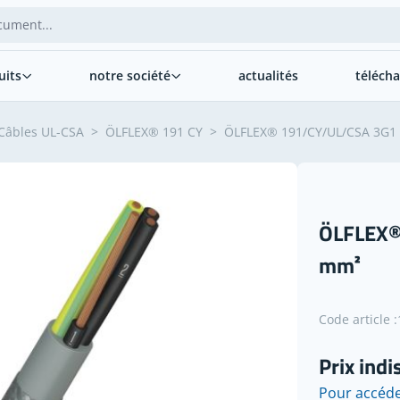
uits
notre société
actualités
téléch
Câbles UL-CSA
>
ÖLFLEX® 191 CY
>
ÖLFLEX® 191/CY/UL/CSA 3G1
ÖLFLEX®
mm²
Code article :
Prix indi
Pour accéde