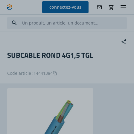
Allez au contenu
connectez-vous
SUBCABLE ROND 4G1,5 TGL
Code article :
14441384