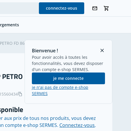
connectez-vous
argements
retour
PETRO FD 865 CP 3G1,5 mm²
Bienvenue !
Pour avoir accès à toutes les
fonctionnalités, vous devez disposer
d'un compte e-shop SERMES.
 PETRO FD 865 CP 3G1,5 mm²
je me connecte
je n'ai pas de compte e-shop
SERMES
15560434
sponible
r aux prix de tous nos produits, vous devez
'un compte e-shop SERMES.
Connectez-vous
.