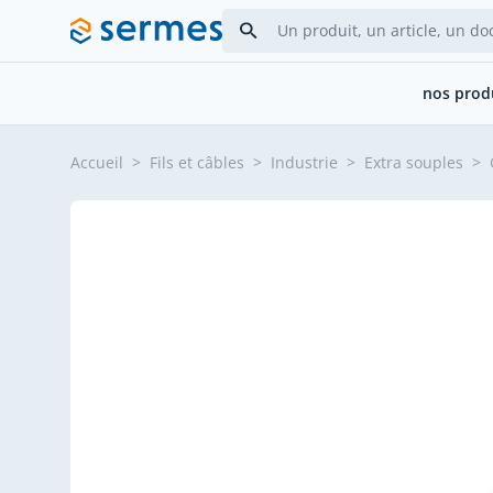
Allez au contenu
nos prod
Accueil
>
Fils et câbles
>
Industrie
>
Extra souples
>