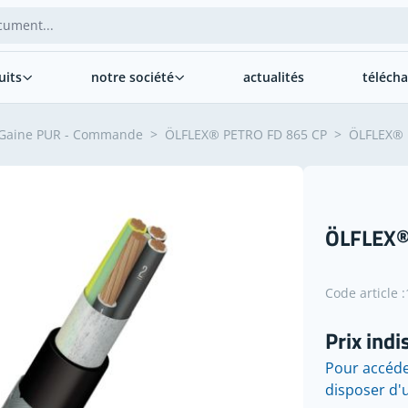
uits
notre société
actualités
téléch
Gaine PUR - Commande
>
ÖLFLEX® PETRO FD 865 CP
>
ÖLFLEX® 
ÖLFLEX®
Code article :
Prix indi
Pour accéde
disposer d