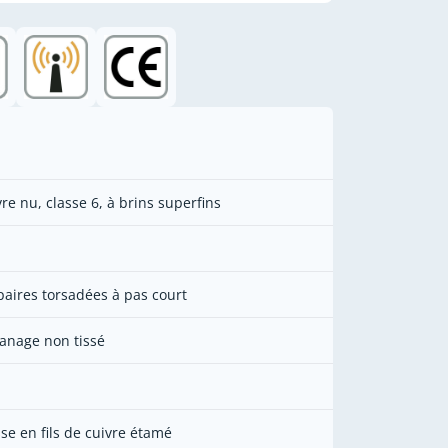
vre nu, classe 6, à brins superfins
paires torsadées à pas court
anage non tissé
sse en fils de cuivre étamé