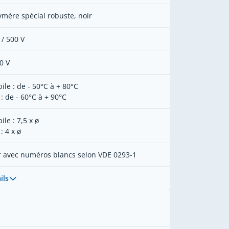
ymère spécial robuste, noir
 / 500 V
0 V
ile : de - 50°C à + 80°C
 : de - 60°C à + 90°C
le : 7,5 x ø
 : 4 x ø
r avec numéros blancs selon VDE 0293-1
ils