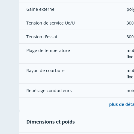
Gaine externe
pol
Tension de service Uo/U
300
Tension d'essai
300
Plage de température
mob
fixe
Rayon de courbure
mobi
fixe
Repérage conducteurs
noi
plus de déta
Dimensions et poids