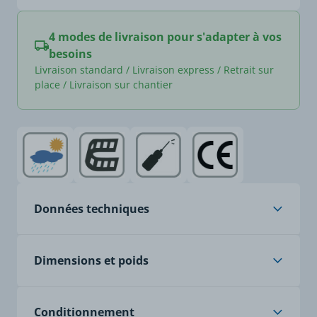
4 modes de livraison pour s'adapter à vos
besoins
Livraison standard / Livraison express / Retrait sur
place / Livraison sur chantier
Données techniques
Âme
cuivre nu, classe 5, à
Dimensions et poids
brins fins
Isolation
PVC
Poids article (Kg/Km)
145
Conditionnement