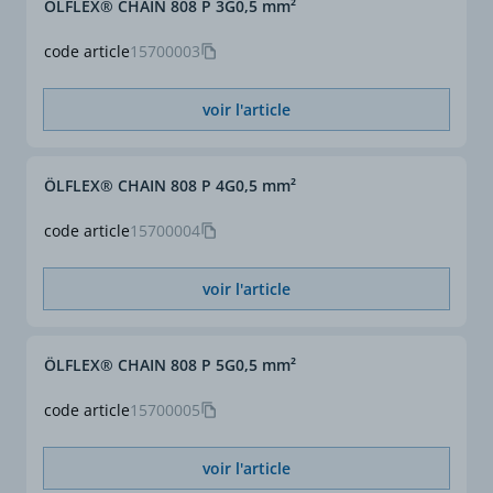
ÖLFLEX® CHAIN 808 P 3G0,5 mm²
Repérage conducteurs
noir avec numéros blancs
selon VDE 0293-1
code article
15700003
Section (mm²)
2,5
voir l'article
Section complète (mm²)
3 G 2,5
ÖLFLEX® CHAIN 808 P 4G0,5 mm²
ø extérieur approx. (mm)
8,4
code article
15700004
voir l'article
ÖLFLEX® CHAIN 808 P 5G0,5 mm²
code article
15700005
voir l'article