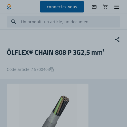
Allez au contenu
connectez-vous
ÖLFLEX® CHAIN 808 P 3G2,5 mm²
Code article :
15700403