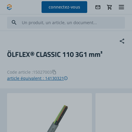
Allez au contenu
connectez-vous
ÖLFLEX® CLASSIC 110 3G1 mm²
Code article :
15027003
article équivalent : 14130321