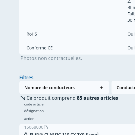
2.
Bli
Fai
30 
RoHS
Oui
Conforme CE
Oui
Photos non contractuelles.
Filtres
Nombre de conducteurs
Conducte
Ce produit comprend
85 autres articles
code article
désignation
action
15068000
ÖLFLEX® CLASSIC 110 CY 2X0,5 mm²