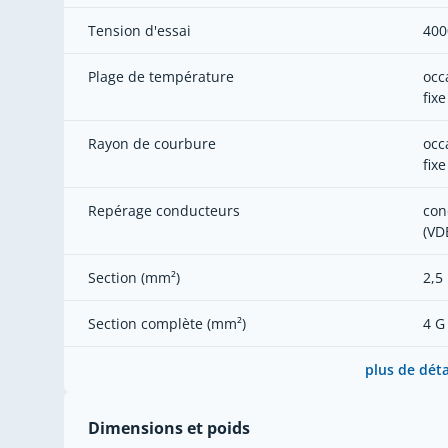
Tension d'essai
400
Plage de température
occ
fixe
Rayon de courbure
occ
fixe
Repérage conducteurs
con
(VD
Section (mm²)
2,5
Section complète (mm²)
4 G
plus de déta
Dimensions et poids