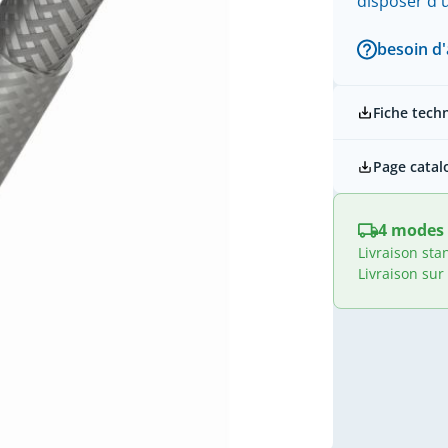
disposer d
besoin d'
Fiche tech
Page catal
4 modes 
Livraison sta
Livraison sur