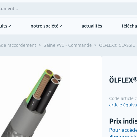
uits
notre société
actualités
téléch
nde raccordement
>
Gaine PVC - Commande
>
ÖLFLEX® CLASSIC 
ÖLFLEX®
Code article :
article équiv
Prix indi
Pour accéde