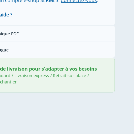
'un compte e-shop SERMES.
Connectez-vous
.
aide ?
nique
.PDF
ogue
de livraison pour s'adapter à vos besoins
ndard / Livraison express / Retrait sur place /
 chantier