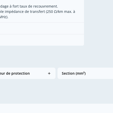
ndage à fort taux de recouvrement.
ble impédance de transfert (250 Ω/km max. à
MHz).
ur de protection
Section (mm²)