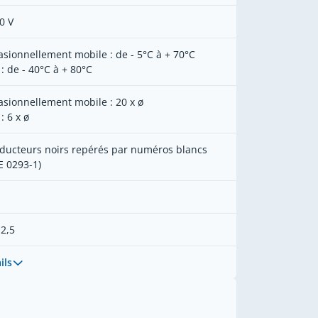
0 V
asionnellement mobile : de - 5°C à + 70°C
 : de - 40°C à + 80°C
asionnellement mobile : 20 x ø
 : 6 x ø
ducteurs noirs repérés par numéros blancs
E 0293-1)
 2,5
ils