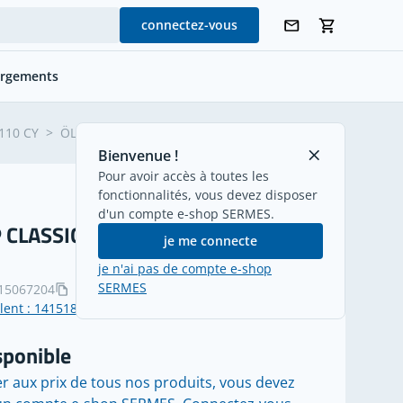
connectez-vous
argements
retour
110 CY
>
ÖLFLEX® CLASSIC 110 CY 4G2,5 mm²
Bienvenue !
Pour avoir accès à toutes les
fonctionnalités, vous devez disposer
d'un compte e-shop SERMES.
 CLASSIC 110 CY 4G2,5 mm²
je me connecte
je n'ai pas de compte e-shop
SERMES
15067204
alent : 14151864
sponible
r aux prix de tous nos produits, vous devez