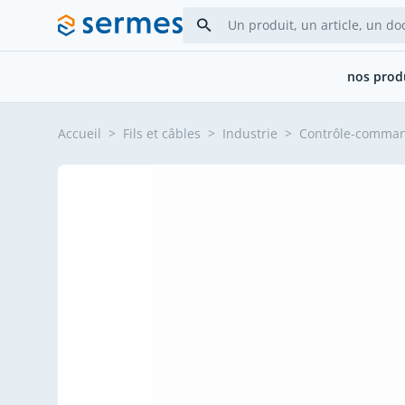
Allez au contenu
nos prod
Accueil
>
Fils et câbles
>
Industrie
>
Contrôle-comma