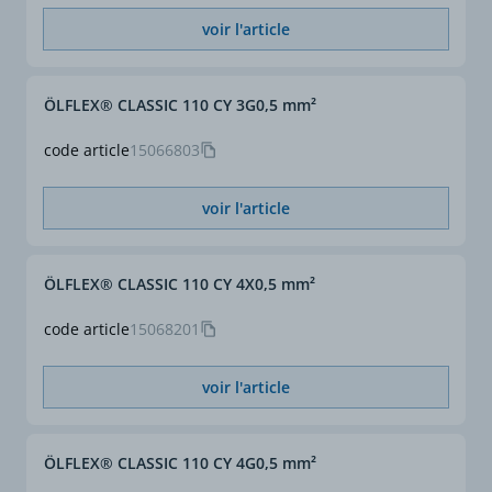
blancs (VDE 0293-1)
Conforme CE
Oui
voir l'article
Section (mm²)
1
ÖLFLEX® CLASSIC 110 CY 3G0,5 mm²
Section complète (mm²)
34 G 1
code article
15066803
ø extérieur approx. (mm)
20,3
voir l'article
ÖLFLEX® CLASSIC 110 CY 4X0,5 mm²
code article
15068201
voir l'article
ÖLFLEX® CLASSIC 110 CY 4G0,5 mm²