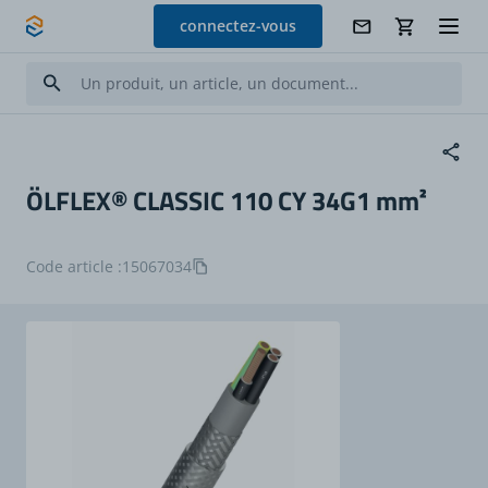
Allez au contenu
connectez-vous
ÖLFLEX® CLASSIC 110 CY 34G1 mm²
Code article :
15067034