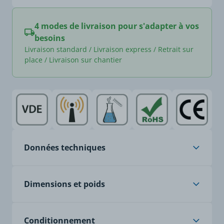
4 modes de livraison pour s'adapter à vos
besoins
Livraison standard / Livraison express / Retrait sur
place / Livraison sur chantier
Données techniques
Âme
cuivre nu, classe 5, à
Dimensions et poids
brins fins
Isolation
PVC spécial
Poids article (Kg/Km)
738
Conditionnement