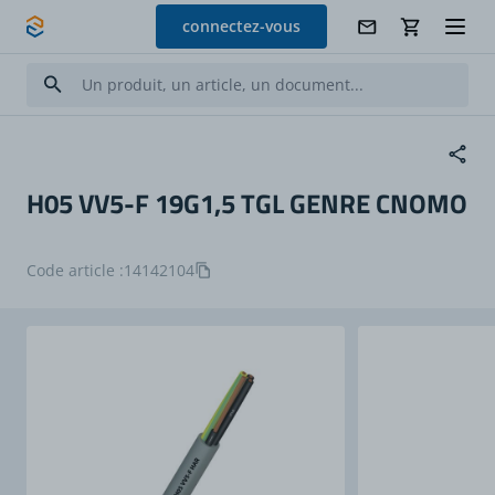
Allez au contenu
connectez-vous
H05 VV5-F 19G1,5 TGL GENRE CNOMO
Code article :
14142104