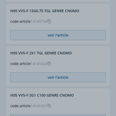
30°C. Si les conditions
sont différentes, il
H05 VV5-F 12G0,75 TGL GENRE CNOMO
conviendra d'appliquer
des facteurs de correction
code article
14140754
selon NF C 15-100.
(*)
(*) Valeurs données à titre
voir l'article
indicatif et variables
selon fabrication.
H05 VV5-F 2X1 TGL GENRE CNOMO
code article
14141024
voir l'article
H05 VV5-F 3G1 C100 GENRE CNOMO
code article
14141031