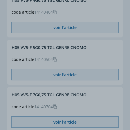
H05 VV5-F 4G0,75 TGL GENRE CNOMO
Section (mm²)
1,5
code article
14140404
Section complète (mm²)
19 G 1,5
voir l'article
ø gaine externe approx.
19,5
(2) (mm)
H05 VV5-F 5G0,75 TGL GENRE CNOMO
Intensité en régime
9,5
permanent air libre 30°c
code article
14140504
(1) (A)
voir l'article
(1)
(1) Intensités maximales
(lz) valables pour :
câble posé seul sur
tablettes perforées,
H05 VV5-F 7G0,75 TGL GENRE CNOMO
corbeaux, échelles à
câbles, fixés par des
code article
14140704
colliers et espacés de la
paroi, à l'abri du soleil, à
voir l'article
température ambiante de