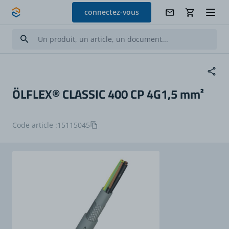
Allez au contenu
connectez-vous
ÖLFLEX® CLASSIC 400 CP 4G1,5 mm²
Code article :
15115045