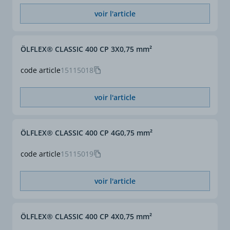
voir l'article
Repérage conducteurs
noir avec numéros blancs
selon VDE 0293-1
ÖLFLEX® CLASSIC 400 CP 3X0,75 mm²
Section (mm²)
1,5
code article
15115018
Section complète (mm²)
4 G 1,5
voir l'article
ø extérieur approx. (mm)
9,6
ÖLFLEX® CLASSIC 400 CP 4G0,75 mm²
code article
15115019
voir l'article
ÖLFLEX® CLASSIC 400 CP 4X0,75 mm²