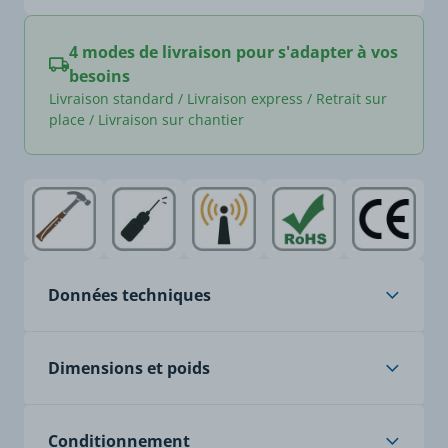
4 modes de livraison pour s'adapter à vos
besoins
Livraison standard / Livraison express / Retrait sur
place / Livraison sur chantier
Données techniques
Âme
cuivre nu, classe 5, à
Dimensions et poids
brins fins
Isolation
PVC spécial
Poids article (Kg/Km)
162
Conditionnement