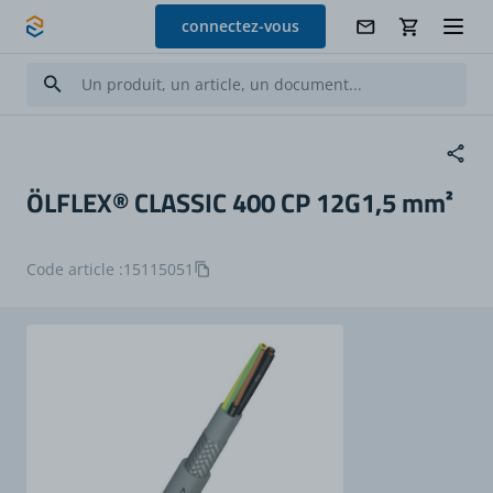
Allez au contenu
connectez-vous
ÖLFLEX® CLASSIC 400 CP 12G1,5 mm²
Code article :
15115051