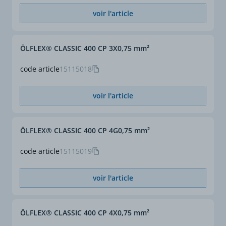
voir l'article
Repérage conducteurs
noir avec numéros blancs
selon VDE 0293-1
ÖLFLEX® CLASSIC 400 CP 3X0,75 mm²
Section (mm²)
1,5
code article
15115018
Section complète (mm²)
12 G 1,5
voir l'article
ø extérieur approx. (mm)
14,8
ÖLFLEX® CLASSIC 400 CP 4G0,75 mm²
code article
15115019
voir l'article
ÖLFLEX® CLASSIC 400 CP 4X0,75 mm²