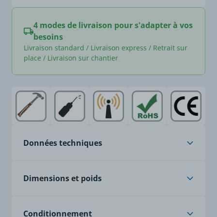
4 modes de livraison pour s'adapter à vos
besoins
Livraison standard / Livraison express / Retrait sur
place / Livraison sur chantier
Données techniques
Âme
cuivre nu, classe 5, à
Dimensions et poids
brins fins
Isolation
PVC spécial
Poids article (Kg/Km)
392
Conditionnement