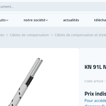
uits
notre société
actualités
téléch
ées
>
Câbles de compensation
>
Câbles de compensation et d'ext
KN 91L N
Code article :
Prix indi
Pour accéde