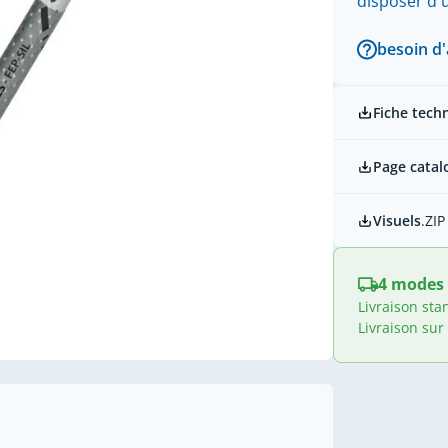
disposer d
besoin d'
Fiche tech
Page catal
Visuels
.ZIP
4 modes 
Livraison sta
Livraison sur