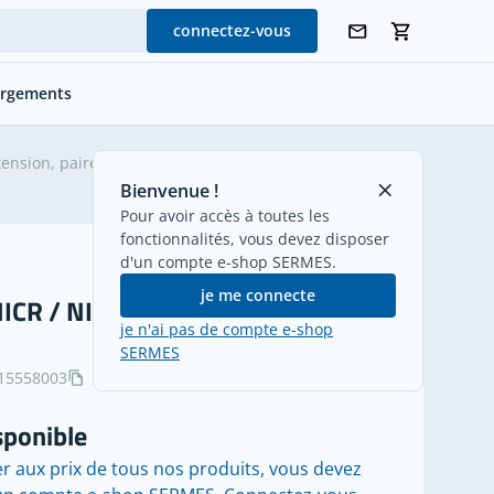
connectez-vous
argements
ension, paires
retour
Bienvenue !
Pour avoir accès à toutes les
fonctionnalités, vous devez disposer
d'un compte e-shop SERMES.
je me connecte
ICR / NI IEC KCA 2X0,5 mm²
je n'ai pas de compte e-shop
SERMES
15558003
sponible
r aux prix de tous nos produits, vous devez