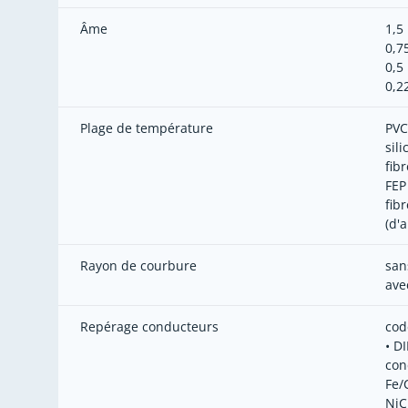
Âme
1,5
0,7
0,5
0,2
Plage de température
PVC
sil
fib
FEP
fib
(d'
Rayon de courbure
san
ave
Repérage conducteurs
cod
• D
con
Fe/
NiCr