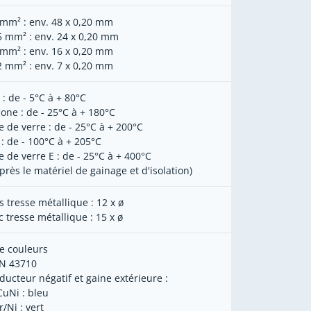
 mm² : env. 48 x 0,20 mm
5 mm² : env. 24 x 0,20 mm
 mm² : env. 16 x 0,20 mm
2 mm² : env. 7 x 0,20 mm
 : de - 5°C à + 80°C
icone : de - 25°C à + 180°C
re de verre : de - 25°C à + 200°C
 : de - 100°C à + 205°C
re de verre E : de - 25°C à + 400°C
après le matériel de gainage et d'isolation)
s tresse métallique : 12 x ø
c tresse métallique : 15 x ø
e couleurs
IN 43710
ducteur négatif et gaine extérieure :
CuNi : bleu
/Ni : vert