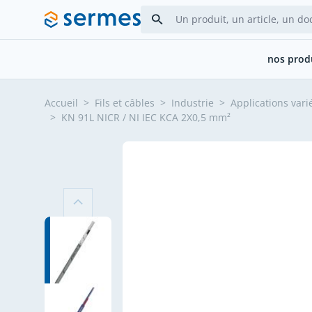
Allez au contenu
nos prod
Accueil
>
Fils et câbles
>
Industrie
>
Applications vari
>
KN 91L NICR / NI IEC KCA 2X0,5 mm²