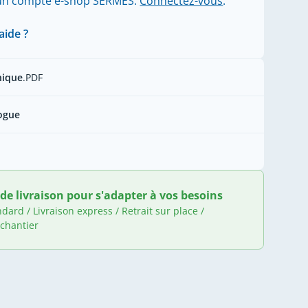
'un compte e-shop SERMES.
Connectez-vous
.
aide ?
nique
.PDF
ogue
de livraison pour s'adapter à vos besoins
ndard / Livraison express / Retrait sur place /
 chantier