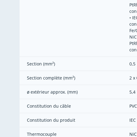
PtR
con
• I
con
Fe/
NiCr
PtR
con
Section (mm²)
0,5
Section complète (mm²)
2 x 
ø extérieur approx. (mm)
5,4
Constitution du câble
PVC
Constitution du produit
IEC
Thermocouple
NiC