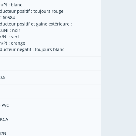
h/Pt : blanc
ducteur positif : toujours rouge
EC 60584
ducteur positif et gaine extérieure :
CuNi : noir
/Ni : vert
h/Pt : orange
ducteur négatif : toujours blanc
0,5
-PVC
 KCA
r/Ni