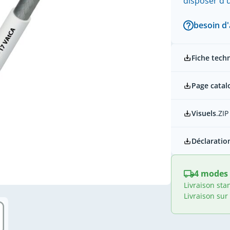
disposer d
besoin d'
Fiche tech
Page catal
Visuels
.ZIP
Déclaratio
4 modes 
Livraison sta
Livraison sur