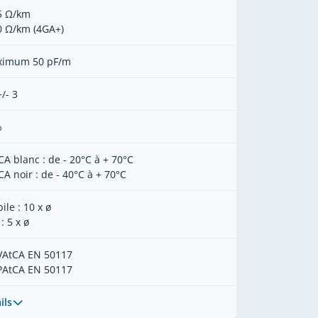
5 Ω/km
0 Ω/km (4GA+)
imum 50 pF/m
/- 3
%
CA blanc : de - 20°C à + 70°C
CA noir : de - 40°C à + 70°C
ile : 10 x ø
 : 5 x ø
VAtCA EN 50117
PAtCA EN 50117
ils