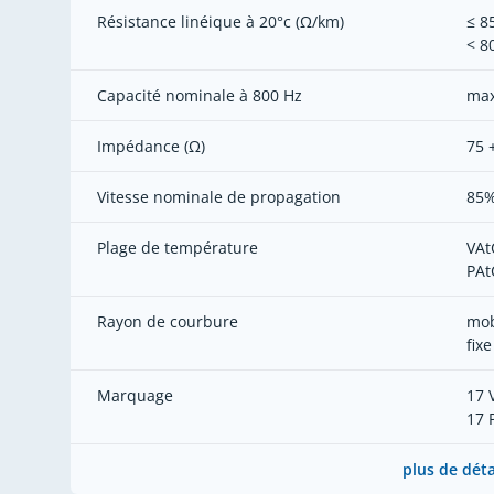
Résistance linéique à 20°c (Ω/km)
≤ 8
< 8
Capacité nominale à 800 Hz
max
Impédance (Ω)
75 +
Vitesse nominale de propagation
85
Plage de température
VAt
PAt
Rayon de courbure
mob
fixe
Marquage
17 
17 
plus de déta