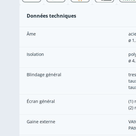
Données techniques
Âme
aci
ø 1
Isolation
pol
ø 4
Blindage général
tre
tau
tau
Écran général
(1)
(2)
Gaine externe
VAt
PAt