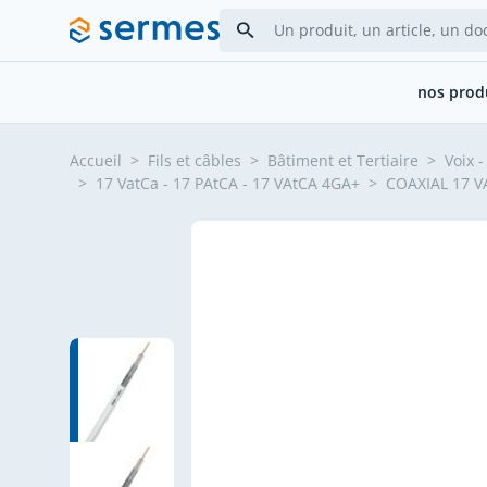
Allez au contenu
nos prod
Accueil
>
Fils et câbles
>
Bâtiment et Tertiaire
>
Voix 
>
17 VatCa - 17 PAtCA - 17 VAtCA 4GA+
>
COAXIAL 17 