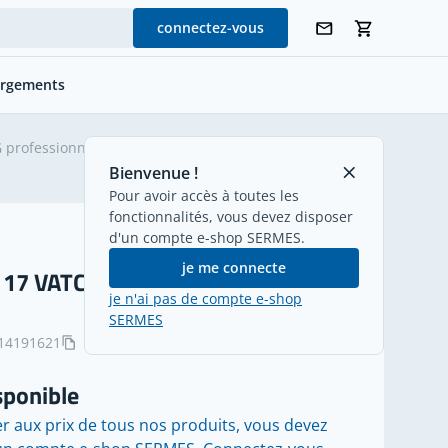
connectez-vous
argements
G professionnel
>
Descente d'antenne
retour
Bienvenue !
Pour avoir accès à toutes les
fonctionnalités, vous devez disposer
d'un compte e-shop SERMES.
je me connecte
 17 VATCA BLANC C100
je n'ai pas de compte e-shop
SERMES
14191621
sponible
r aux prix de tous nos produits, vous devez