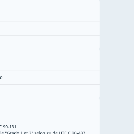
0
C 90-131
le "Grade 1 et 2" selon guide UTE C 90-483.