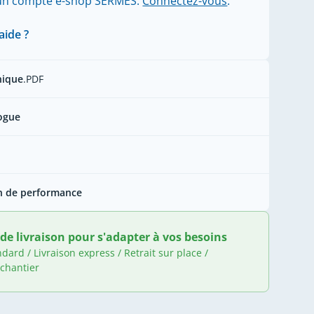
'un compte e-shop SERMES.
Connectez-vous
.
aide ?
nique
.PDF
ogue
n de performance
de livraison pour s'adapter à vos besoins
ndard / Livraison express / Retrait sur place /
 chantier