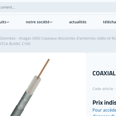
uits
notre société
actualités
téléch
- Données - Images (VDI) Coaxiaux descentes d'antennes vidéo et R
VATCA BLANC C100
COAXIAL
Code article :
Prix indi
Pour accéde