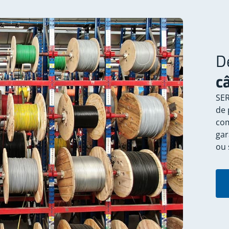
D
c
SER
de 
com
gar
ou 