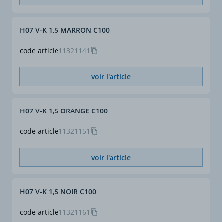
sont différentes, il
conviendra d'appliquer
des facteurs de correction
H07 V-K 1,5 MARRON C100
selon NF C 15-100.
code article
11321141
voir l'article
H07 V-K 1,5 ORANGE C100
code article
11321151
voir l'article
H07 V-K 1,5 NOIR C100
code article
11321161