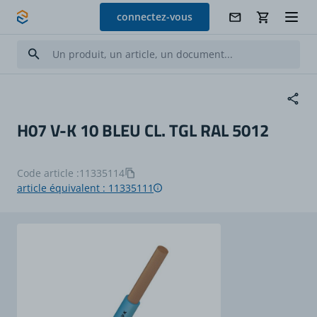
Allez au contenu
connectez-vous
H07 V-K 10 BLEU CL. TGL RAL 5012
Code article :
11335114
article équivalent : 11335111