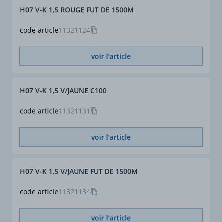
305/2011.
H07 V-K 1,5 ROUGE FUT DE 1500M
Section (mm²)
10
Euroclasse selon RPC :
Eca.
code article
11321124
Section complète (mm²)
10
RoHS
Oui
voir l'article
ø extérieur approx. mini
5,7
(mm)
Conforme CE
Oui
H07 V-K 1,5 V/JAUNE C100
ø extérieur approx. maxi
6,8
(mm)
code article
11321131
Intensité en régime
50
permanent 2/3cond (A)
voir l'article
(1)
(1) Intensités maximales
(lz) valables pour :
H07 V-K 1,5 V/JAUNE FUT DE 1500M
conducteurs posés dans
un conduit en montage
code article
11321134
apparent ou encastré à
température ambiante de
voir l'article
30°C. Si les conditions