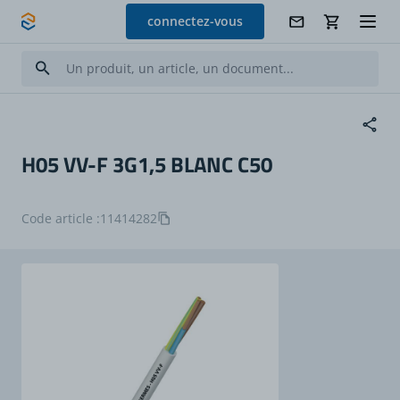
Allez au contenu
connectez-vous
H05 VV-F 3G1,5 BLANC C50
Code article :
11414282