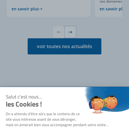
nos domaines d’expe
en savoir plus
en savoir plus
voir toutes nos actualités
Notre société
Qui sommes-nous ?
Besoin d'aide ?
Actualités