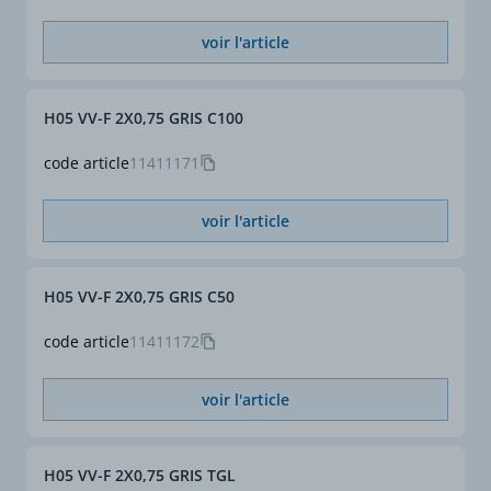
Chute de tension cos. ϕ =
25,5
0,8 (V/A/km)
voir l'article
(1)
(1) Intensités maximales
(lz) valables pour :
H05 VV-F 2X0,75 GRIS C100
câble posé seul sur
tablettes perforées,
code article
11411171
corbeaux, échelles à
câbles, fixés par des
colliers et espacés de la
voir l'article
paroi, à l'abri du soleil, à
température ambiante de
30°C. Si les conditions
H05 VV-F 2X0,75 GRIS C50
sont différentes, il
conviendra d'appliquer
code article
11411172
des facteurs de correction
selon NF C 15-100.
voir l'article
(*)
(*) Câble non harmonisé
H05 VV-F 2X0,75 GRIS TGL