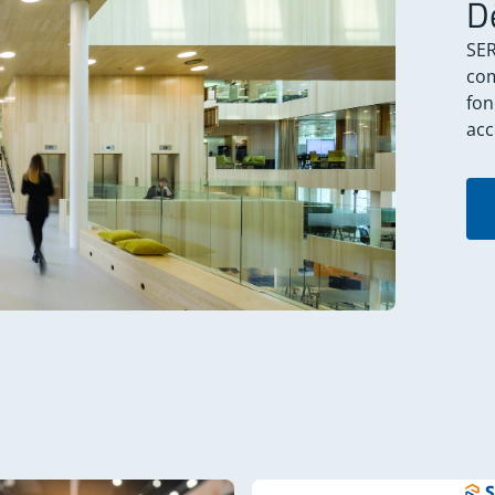
D
SER
com
fon
acc