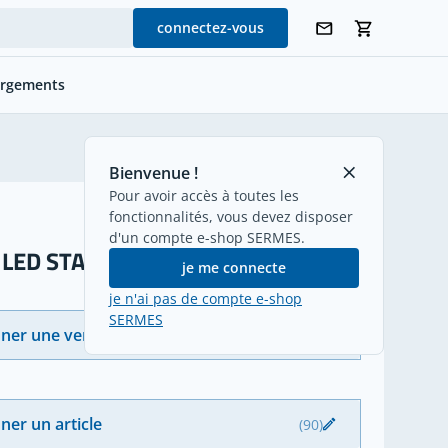
connectez-vous
argements
retour
Bienvenue !
Pour avoir accès à toutes les
fonctionnalités, vous devez disposer
d'un compte e-shop SERMES.
LED STAR STRIP
je me connecte
je n'ai pas de compte e-shop
SERMES
nner une version
(11)
ner un article
(90)