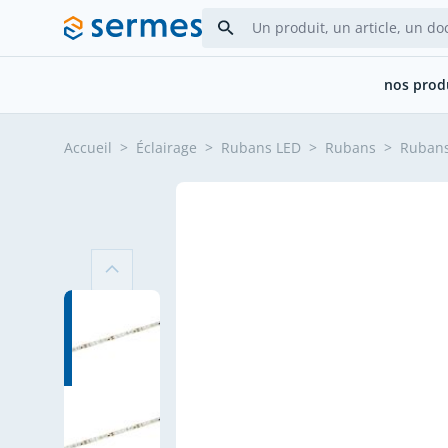
Allez au contenu
nos prod
Accueil
>
Éclairage
>
Rubans LED
>
Rubans
>
Ruban