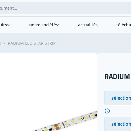
uits
notre société
actualités
téléch
s
>
RADIUM LED STAR STRIP
RADIUM 
sélectio
sélection