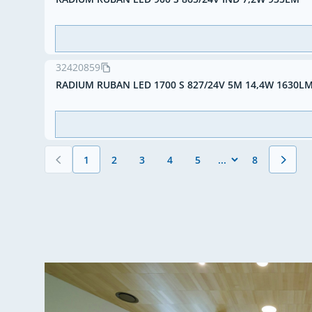
32420859
RADIUM RUBAN LED 1700 S 827/24V 5M 14,4W 1630L
1
2
3
4
5
8
Vous lisez actuellement la page
Page
Page
Page
Page
Page