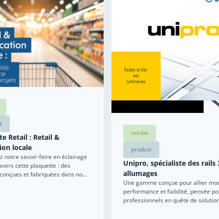
t
média
e Retail : Retail &
ion locale
produit
 notre savoir-faire en éclairage
Unipro, spécialiste des rails 
ravers cette plaquette : des
allumages
 conçues et fabriquées dans no...
Une gamme conçue pour allier mod
performance et fiabilité, pensée po
professionnels en quête de solutions