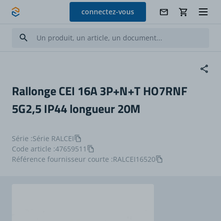
Allez au contenu
connectez-vous
Rallonge CEI 16A 3P+N+T HO7RNF
5G2,5 IP44 longueur 20M
Série :
Série RALCEI
Code article :
47659511
Référence fournisseur courte :
RALCEI16520