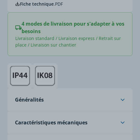
Fiche technique
.PDF
4 modes de livraison pour s'adapter à vos
besoins
Livraison standard / Livraison express / Retrait sur
place / Livraison sur chantier
- rallonges avec connectique normalisée NF moulée
Généralités
- rallonges standard et à la demande avec
connectique CEI309 en IP44 ou IP67
- câble souple HO7RNF
Caractéristiques
- matière de la
- option : équipement avec bornes rapides à
Caractéristiques mécaniques
connectique CEI309 :
ressorts TURBO TWIST afin d’éviter les campagnes
polyamide très résistante
biannuelles de serrage des connexions
aux chocs