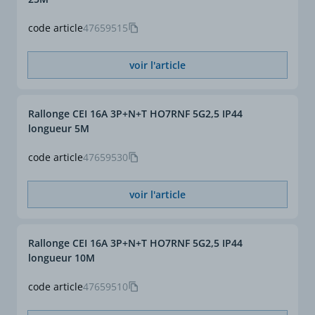
Options :
code article
47659515
- fiche avec inverseur de
phase sur les rallonges
400V
voir l'article
- connectique industrielle
normalisée CEI309 avec
borne à ressort TURBO
Rallonge CEI 16A 3P+N+T HO7RNF 5G2,5 IP44
TWIST afin d'éviter les
longueur 5M
campagnes biannuelles
de serrage des
code article
47659530
connexions
voir l'article
Rallonge CEI 16A 3P+N+T HO7RNF 5G2,5 IP44
longueur 10M
code article
47659510