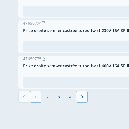
47650774
Prise droite semi-encastrée turbo twist 230V 16A 3P 
47650775
Prise droite semi-encastrée turbo twist 400V 16A 5P 
1
2
3
4
Vous lisez actuellement la page
Page
Page
Page