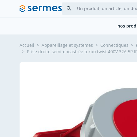
Allez au contenu
nos prod
Accueil
>
Appareillage et systèmes
>
Connectiques
>
>
Prise droite semi-encastrée turbo twist 400V 32A 5P I