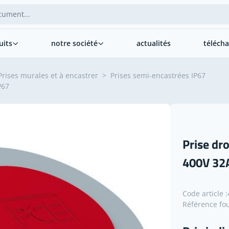
uits
notre société
actualités
téléch
Prises murales et à encastrer
>
Prises semi-encastrées IP67
P67
Prise dr
400V 32
Code article :
Référence fou