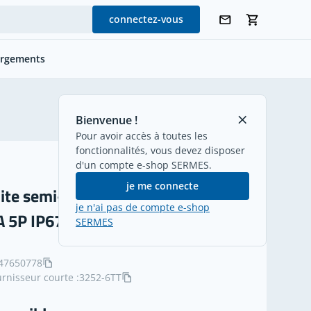
connectez-vous
argements
retour
Bienvenue !
Pour avoir accès à toutes les
fonctionnalités, vous devez disposer
d'un compte e-shop SERMES.
je me connecte
oite semi-encastrée turbo twist
je n'ai pas de compte e-shop
A 5P IP67
SERMES
47650778
rnisseur courte :
3252-6TT