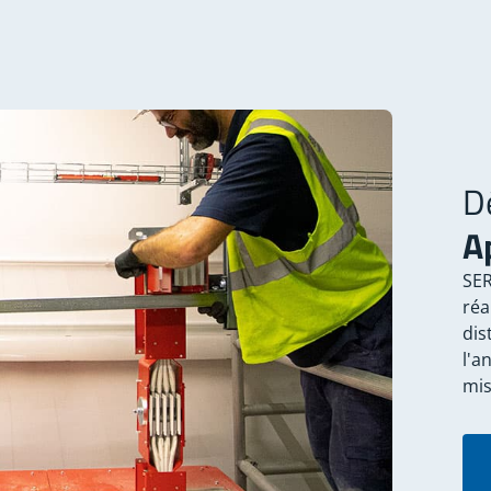
D
A
SER
réa
dis
l'a
mis