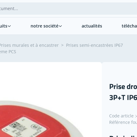
uits
notre société
actualités
téléch
Prises murales et à encastrer
>
Prises semi-encastrées IP67
tème PCS
Prise dr
3P+T IP
Code article :
Référence fou