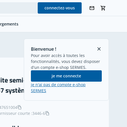
connectez-vous
argements
retour
Bienvenue !
Pour avoir accès à toutes les
fonctionnalités, vous devez disposer
d'un compte e-shop SERMES.
je me connecte
oite semi-encastrée 400V 125A
je n'ai pas de compte e-shop
67 système PCS
SERMES
47651004
rnisseur courte :
3446-6