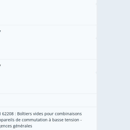
7
7
N 62208 : Boîtiers vides pour combinaisons
ppareils de commutation à basse tension -
gences générales