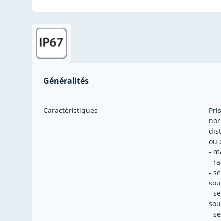
Généralités
Caractéristiques
Pri
nor
dis
ou 
- m
- r
- s
sou
- s
sou
- s