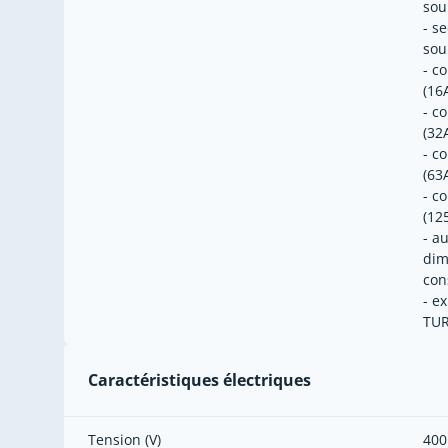
sou
- s
sou
- c
(16
- c
(32
- c
(63
- c
(12
- a
dim
con
- e
TUR
Caractéristiques électriques
Tension (V)
400