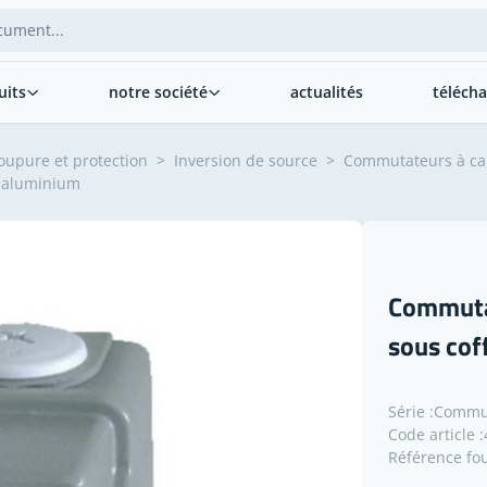
uits
notre société
actualités
téléch
oupure et protection
>
Inversion de source
>
Commutateurs à cam
t aluminium
Commutat
sous cof
Série :
Commut
Code article :
Référence fou