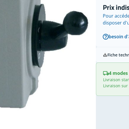
Prix indi
Pour accéde
disposer d
besoin d'
Fiche tech
4 modes 
Livraison sta
Livraison sur