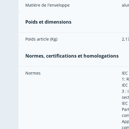
Matière de l'enveloppe
alu
Poids et dimensions
Poids article (Kg)
2,1
Normes, certifications et homologations
Normes
IEC
1: 
IEC
3 :
sec
IEC
Par
com
App
co