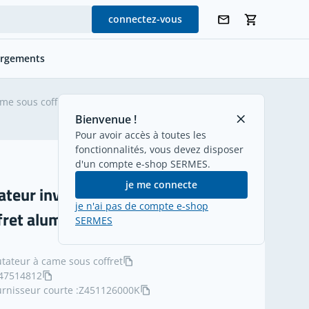
connectez-vous
argements
e sous coffret
retour
Bienvenue !
Pour avoir accès à toutes les
fonctionnalités, vous devez disposer
d'un compte e-shop SERMES.
je me connecte
eur inverseur de source 4x63A
je n'ai pas de compte e-shop
fret aluminium
SERMES
ateur à came sous coffret
47514812
rnisseur courte :
Z451126000K