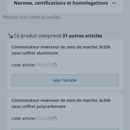
Normes, certifications et homologations
Photos non contractuelles.
Normes
IEC 60947-1 Appareillage
à basse tension - Partie 1:
Règles générales
Ce produit comprend
31 autres articles
IEC 60947-3 Appareillage
à basse tension - Partie 3
Commutateur inverseur de sens de marche 3x20A
: interrupteurs,
sous coffret aluminium
sectionneurs,
interrupteurs-
code article
47514123
sectionneurs et
combinés-fusibles
voir l'article
IEC 60947-5-1
Appareillage à basse
tension - Partie 5-1 :
appareils et éléments de
Commutateur inverseur de sens de marche 3x20A
commutation pour
sous coffret polycarbonate
circuits de commande -
Appareils
code article
47512200
électromécaniques pour
circuits de commande