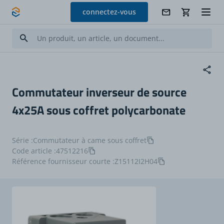
Allez au contenu
connectez-vous
Commutateur inverseur de source
4x25A sous coffret polycarbonate
Série :
Commutateur à came sous coffret
Code article :
47512216
Référence fournisseur courte :
Z15112I2H04